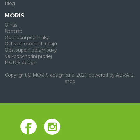
Blog
MORIS
O nás
Kontakt
Obchodní podmínky
Ochrana osobních údajů
Odstoupení od smlouvy
Velkoobchodní prodej
MORIS design
Copyright © MORIS design s.r.o. 2021, powered by
ABRA E-
shop