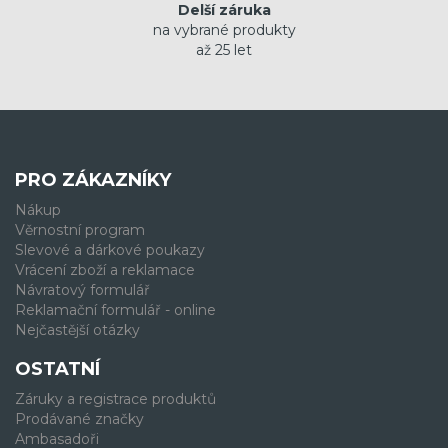
Delší záruka
na vybrané produkty
až 25 let
PRO ZÁKAZNÍKY
Nákup
Věrnostní program
Slevové a dárkové poukazy
Vrácení zboží a reklamace
Návratový formulář
Reklamační formulář - online
Nejčastější otázky
OSTATNÍ
Záruky a registrace produktů
Prodávané značky
Ambasadoři