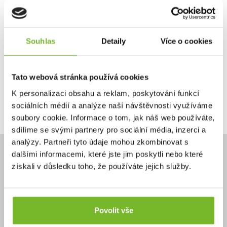
Otočná rukojeť pumpy pro snadné použití kteroukoli rukou
Technologie FailSafe - Jakmile jsou filtrační membrány
ucpané, voda nemůže projít skrz a nehrozí uživatele,
Souhlas
Detaily
Více o cookies
Obsahuje 1,3 m sací hadici pro čerpání vody přímo ze zdroje
a 0,5m výstupní hadici pro plnění nádob.
Tato webová stránka používá cookies
Vyrobeno ve Velké Británii.
K personalizaci obsahu a reklam, poskytování funkcí
Materiály ani odpadní voda neobsahují BPA ani BPS.
sociálních médií a analýze naší návštěvnosti využíváme
soubory cookie. Informace o tom, jak náš web používáte,
sdílíme se svými partnery pro sociální média, inzerci a
analýzy. Partneři tyto údaje mohou zkombinovat s
dalšími informacemi, které jste jim poskytli nebo které
získali v důsledku toho, že používáte jejich služby.
Potřebujete poradit?
+420 732 587 099
Povolit vše
eshop@moris.cz