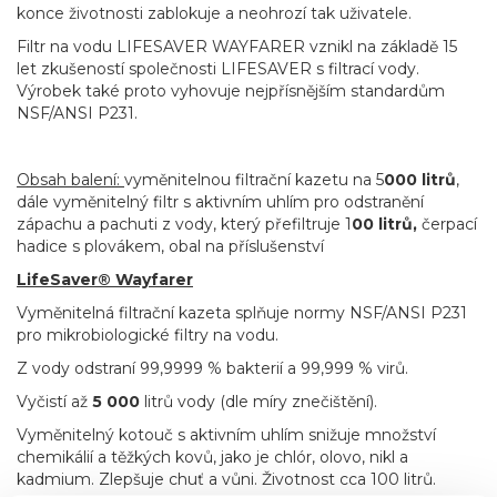
konce životnosti zablokuje a neohrozí tak uživatele.
Filtr na vodu LIFESAVER WAYFARER vznikl na základě 15
let zkušeností společnosti LIFESAVER s filtrací vody.
Výrobek také proto vyhovuje nejpřísnějším standardům
NSF/ANSI P231.
Obsah balení:
vyměnitelnou filtrační kazetu na 5
000 litrů
,
dále vyměnitelný filtr s aktivním uhlím pro odstranění
zápachu a pachuti z vody, který přefiltruje 1
00 litrů,
čerpací
hadice s plovákem, obal na příslušenství
LifeSaver® Wayfarer
Vyměnitelná filtrační kazeta splňuje normy NSF/ANSI P231
pro mikrobiologické filtry na vodu.
Z vody odstraní 99,9999 % bakterií a 99,999 % virů.
Vyčistí až
5 000
litrů vody (dle míry znečištění).
Vyměnitelný kotouč s aktivním uhlím snižuje množství
chemikálií a těžkých kovů, jako je chlór, olovo, nikl a
kadmium. Zlepšuje chuť a vůni. Životnost cca 100 litrů.