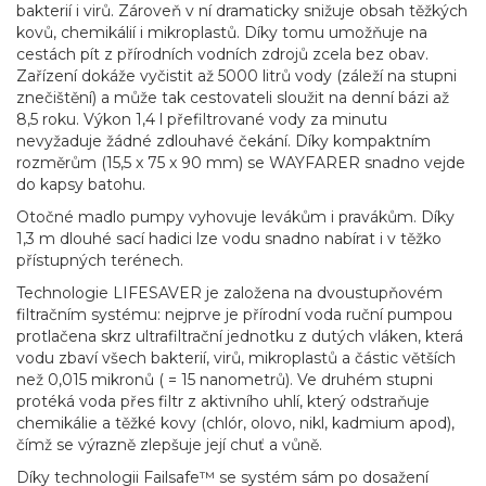
bakterií i virů. Zároveň v ní dramaticky snižuje obsah těžkých
kovů, chemikálií i mikroplastů. Díky tomu umožňuje na
cestách pít z přírodních vodních zdrojů zcela bez obav.
Zařízení dokáže vyčistit až 5000 litrů vody (záleží na stupni
znečištění) a může tak cestovateli sloužit na denní bázi až
8,5 roku. Výkon 1,4 l přefiltrované vody za minutu
nevyžaduje žádné zdlouhavé čekání. Díky kompaktním
rozměrům (15,5 x 75 x 90 mm) se WAYFARER snadno vejde
do kapsy batohu.
Otočné madlo pumpy vyhovuje levákům i pravákům. Díky
1,3 m dlouhé sací hadici lze vodu snadno nabírat i v těžko
přístupných terénech.
Technologie LIFESAVER je založena na dvoustupňovém
filtračním systému: nejprve je přírodní voda ruční pumpou
protlačena skrz ultrafiltrační jednotku z dutých vláken, která
vodu zbaví všech bakterií, virů, mikroplastů a částic větších
než 0,015 mikronů ( = 15 nanometrů). Ve druhém stupni
protéká voda přes filtr z aktivního uhlí, který odstraňuje
chemikálie a těžké kovy (chlór, olovo, nikl, kadmium apod),
čímž se výrazně zlepšuje její chuť a vůně.
Díky technologii Failsafe™ se systém sám po dosažení