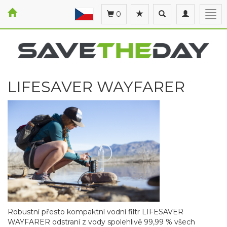
Toggle
Toggle
Togg
0
search
navigation
navi
LIFESAVER WAYFARER
Robustní přesto kompaktní vodní filtr LIFESAVER
WAYFARER odstraní z vody spolehlivě 99,99 % všech