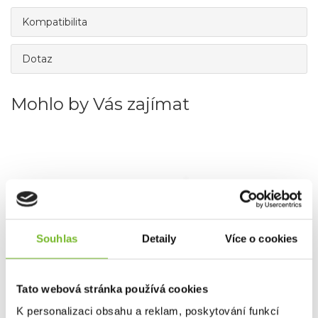
Kompatibilita
Dotaz
Mohlo by Vás zajímat
Souhlas
Detaily
Více o cookies
Tato webová stránka používá cookies
Náhradní filtr pro Lifesaver Bottle 6000L v
K personalizaci obsahu a reklam, poskytování funkcí
hliník...