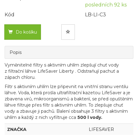
posledních 92 ks
Kód
LB-LI-C3
Do košíku
Popis
Vyměnitelné filtry s aktivním uhlím zlepšují chuť vody
z filtrační láhve LifeSaver Liberty . Odstraňují pachuť a
zápach chloru.
Filtr s aktivním uhlím lze připevnit na vnitřní stranu ventilu
láhve. Voda, která prošla ultrafiltrační kazetou LifeSaver a je
zbavena virů, mikroorganismů a bakterií, se před opuštěním
láhve filtruje přes filtr s aktivním uhlím. To zlepšuje chuť
vody a zbavuje ji pachů. Balení obsahuje 3 filtry s aktivním
uhlím a každý z nich vyfiltruje cca
500 l vody.
ZNAČKA
LIFESAVER