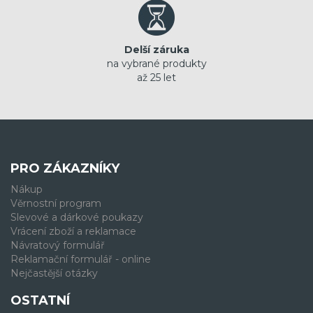
Delší záruka
na vybrané produkty
až 25 let
PRO ZÁKAZNÍKY
Nákup
Věrnostní program
Slevové a dárkové poukazy
Vrácení zboží a reklamace
Návratový formulář
Reklamační formulář - online
Nejčastější otázky
OSTATNÍ