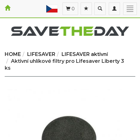
Toggle
Toggle
Togg
0
search
navigation
navi
HOME
LIFESAVER
LIFESAVER aktivní
Aktivní uhlíkové filtry pro Lifesaver Liberty 3
ks