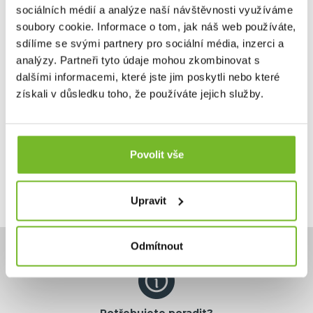
Tato náhradní filtrační kazeta 6000UF je kompatibilní s
sociálních médií a analýze naší návštěvnosti využíváme
orig...
soubory cookie. Informace o tom, jak náš web používáte,
sdílíme se svými partnery pro sociální média, inzerci a
analýzy. Partneři tyto údaje mohou zkombinovat s
dalšími informacemi, které jste jim poskytli nebo které
3 190 Kč
získali v důsledku toho, že používáte jejich služby.
Skladem: posledních 14 ks
Kód: PRD0125
Povolit vše
Upravit
Odmítnout