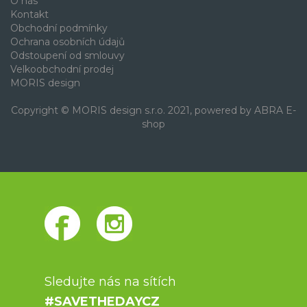
O nás
Kontakt
Obchodní podmínky
Ochrana osobních údajů
Odstoupení od smlouvy
Velkoobchodní prodej
MORIS design
Copyright © MORIS design s.r.o. 2021, powered by
ABRA E-
shop
Sledujte nás na sítích
#SAVETHEDAYCZ