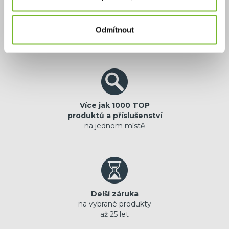
Výhradní zastoupení
jistota originální
Odmítnout
prémiové značky
Více jak 1000 TOP
produktů a příslušenství
na jednom místě
Delší záruka
na vybrané produkty
až 25 let