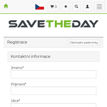
Toggle
Toggle
Togg
0
search
navigation
navi
Registrace
Obchodní podmínky
Kontaktní informace
Jméno
*
Příjmení
*
Ulice
*