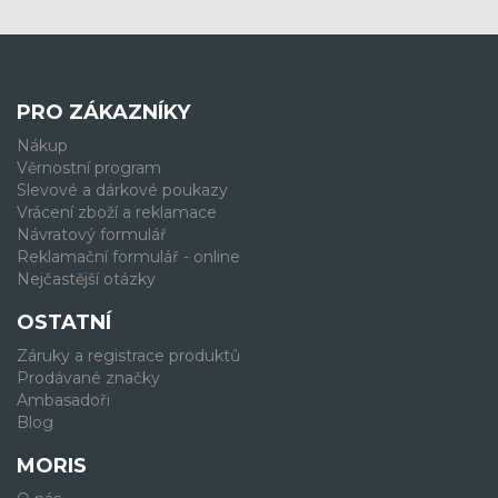
PRO ZÁKAZNÍKY
Nákup
Věrnostní program
Slevové a dárkové poukazy
Vrácení zboží a reklamace
Návratový formulář
Reklamační formulář - online
Nejčastější otázky
OSTATNÍ
Záruky a registrace produktů
Prodávané značky
Ambasadoři
Blog
MORIS