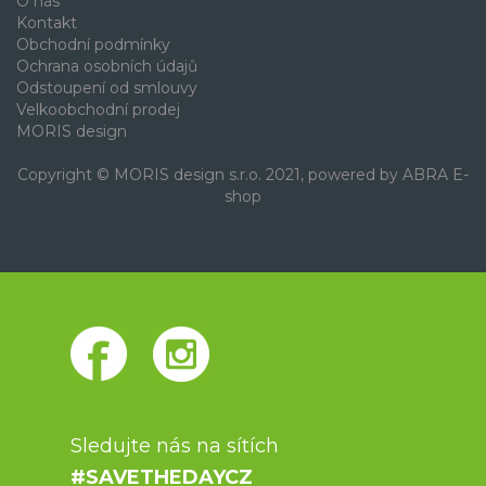
O nás
Kontakt
Obchodní podmínky
Ochrana osobních údajů
Odstoupení od smlouvy
Velkoobchodní prodej
MORIS design
Copyright © MORIS design s.r.o. 2021, powered by
ABRA E-
shop
Sledujte nás na sítích
#SAVETHEDAYCZ