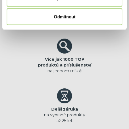
Výhradní zastoupení
jistota originální
Odmítnout
prémiové značky
Více jak 1000 TOP
produktů a příslušenství
na jednom místě
Delší záruka
na vybrané produkty
až 25 let