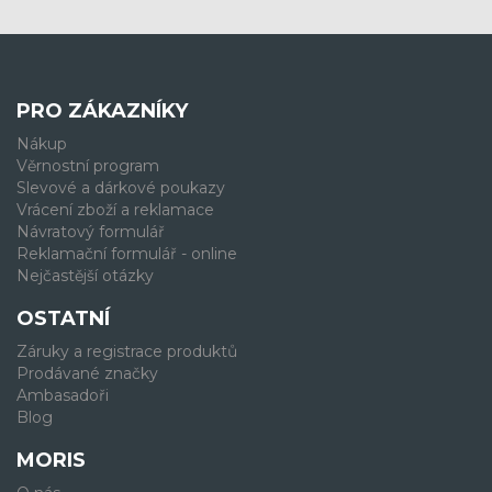
PRO ZÁKAZNÍKY
Nákup
Věrnostní program
Slevové a dárkové poukazy
Vrácení zboží a reklamace
Návratový formulář
Reklamační formulář - online
Nejčastější otázky
OSTATNÍ
Záruky a registrace produktů
Prodávané značky
Ambasadoři
Blog
MORIS