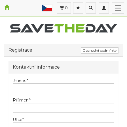
Toggle
Toggle
Togg
0
search
navigation
navi
Registrace
Obchodní podmínky
Kontaktní informace
Jméno
*
Příjmení
*
Ulice
*