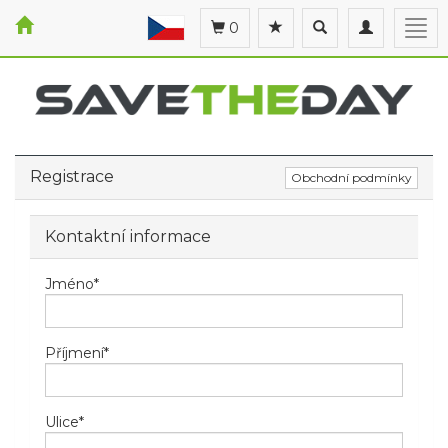
Toggle
Toggle
Togg
0
search
navigation
navi
Registrace
Obchodní podmínky
Kontaktní informace
Jméno
*
Příjmení
*
Ulice
*