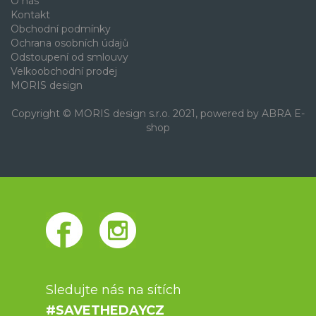
O nás
Kontakt
Obchodní podmínky
Ochrana osobních údajů
Odstoupení od smlouvy
Velkoobchodní prodej
MORIS design
Copyright © MORIS design s.r.o. 2021, powered by
ABRA E-
shop
Sledujte nás na sítích
#SAVETHEDAYCZ