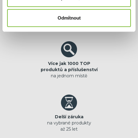
Výhradní zastoupení
jistota originální
Odmítnout
prémiové značky
Více jak 1000 TOP
produktů a příslušenství
na jednom místě
Delší záruka
na vybrané produkty
až 25 let