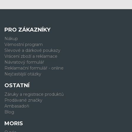
PRO ZÁKAZNÍKY
Nákup
Věrnostní program
Slevové a dárkové poukazy
Vrácení zboží a reklamace
Návratový formulář
Reklamační formulář - online
Nejčastější otázky
OSTATNÍ
Záruky a registrace produktů
Prodávané značky
Ambasadoři
Blog
MORIS