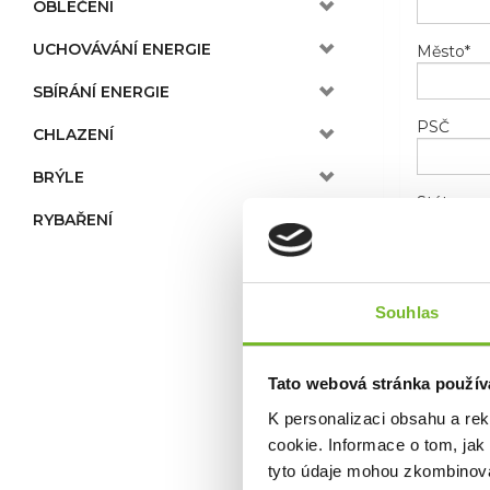
OBLEČENÍ
UCHOVÁVÁNÍ ENERGIE
Město
*
SBÍRÁNÍ ENERGIE
PSČ
CHLAZENÍ
BRÝLE
Stát
RYBAŘENÍ
Telefon
Souhlas
E-mail
*
Tato webová stránka použív
K personalizaci obsahu a re
cookie. Informace o tom, jak
tyto údaje mohou zkombinovat
Novinky