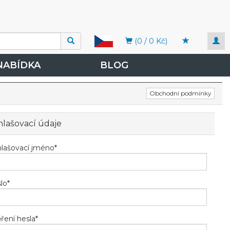
Togg
(0 / 0 Kč)
navi
NABÍDKA
BLOG
Obchodní podmínky
hlašovací údaje
hlašovací jméno
*
lo
*
ření hesla
*