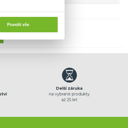
Povolit vše
Delší záruka
ství
na vybrané produkty
až 25 let