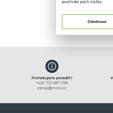
používáte jejich služby.
Ano, c
Odmítnout
Potřebujete poradit?
V
+420 732 587 099
eshop@moris.cz