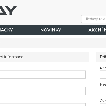
NAČKY
NOVINKY
AKČNÍ 
e
ní informace
Při
Při
Hes
Ově