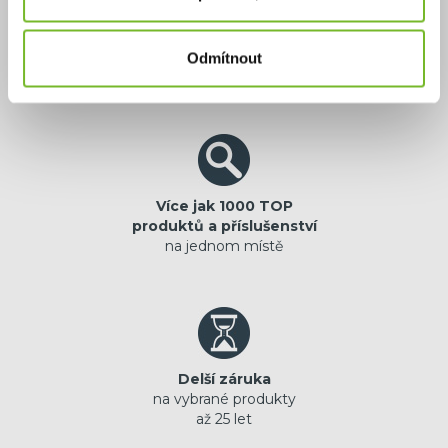
Výhradní zastoupení
jistota originální
Odmítnout
prémiové značky
Více jak 1000 TOP
produktů a příslušenství
na jednom místě
Delší záruka
na vybrané produkty
až 25 let