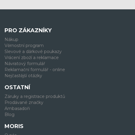
PRO ZÁKAZNÍKY
Nákup
Věrnostní program
Slevové a dárkové poukazy
Vrácení zboží a reklamace
Návratový formulář
Reklamační formulář - online
Nejčastější otázky
OSTATNÍ
Záruky a registrace produktů
Prodávané značky
Ambasadoři
Blog
MORIS