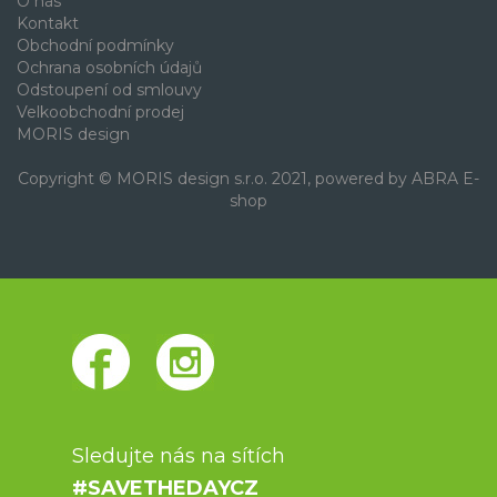
O nás
Kontakt
Obchodní podmínky
Ochrana osobních údajů
Odstoupení od smlouvy
Velkoobchodní prodej
MORIS design
Copyright © MORIS design s.r.o. 2021, powered by
ABRA E-
shop
Sledujte nás na sítích
#SAVETHEDAYCZ