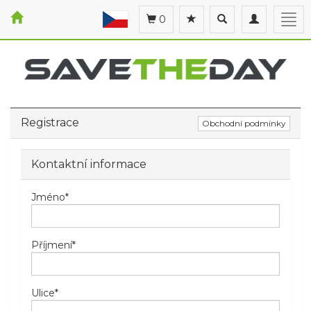
Toggle
Toggle
Togg
0
search
navigation
navi
Registrace
Obchodní podmínky
Kontaktní informace
Jméno
*
Příjmení
*
Ulice
*